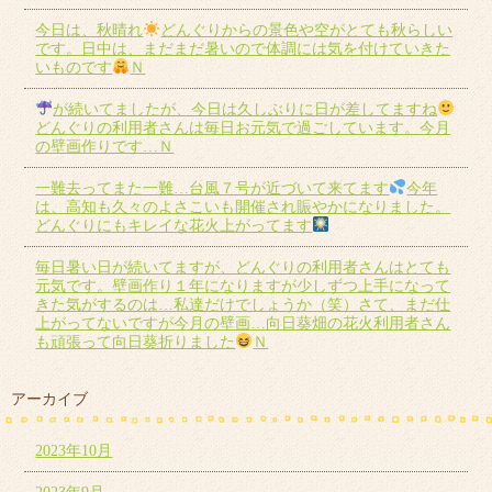
今日は、秋晴れ
どんぐりからの景色や空がとても秋らしい
です。日中は、まだまだ暑いので体調には気を付けていきた
いものです
Ｎ
が続いてましたが、今日は久しぶりに日が差してますね
どんぐりの利用者さんは毎日お元気で過ごしています。今月
の壁画作りです…Ｎ
一難去ってまた一難…台風７号が近づいて来てます
今年
は、高知も久々のよさこいも開催され賑やかになりました。
どんぐりにもキレイな花火上がってます
毎日暑い日が続いてますが、どんぐりの利用者さんはとても
元気です。壁画作り１年になりますが少しずつ上手になって
きた気がするのは…私達だけでしょうか（笑）さて、まだ仕
上がってないですが今月の壁画…向日葵畑の花火利用者さん
も頑張って向日葵折りました
Ｎ
アーカイブ
2023年10月