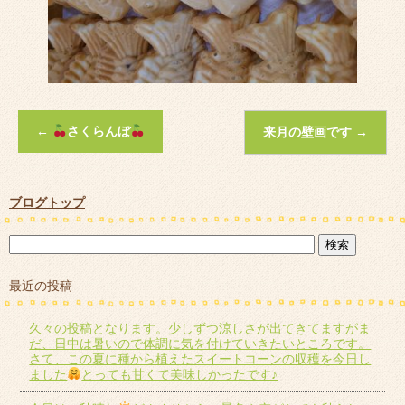
←
さくらんぼ
来月の壁画です
→
ブログトップ
最近の投稿
久々の投稿となります。少しずつ涼しさが出てきてますがま
だ、日中は暑いので体調に気を付けていきたいところです。
さて、この夏に種から植えたスイートコーンの収穫を今日し
ました
とっても甘くて美味しかったです♪