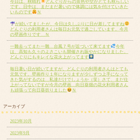
今日は、秋晴れ
どんぐりからの景色や空がとても秋らしい
です。日中は、まだまだ暑いので体調には気を付けていきた
いものです
Ｎ
が続いてましたが、今日は久しぶりに日が差してますね
どんぐりの利用者さんは毎日お元気で過ごしています。今月
の壁画作りです…Ｎ
一難去ってまた一難…台風７号が近づいて来てます
今年
は、高知も久々のよさこいも開催され賑やかになりました。
どんぐりにもキレイな花火上がってます
毎日暑い日が続いてますが、どんぐりの利用者さんはとても
元気です。壁画作り１年になりますが少しずつ上手になって
きた気がするのは…私達だけでしょうか（笑）さて、まだ仕
上がってないですが今月の壁画…向日葵畑の花火利用者さん
も頑張って向日葵折りました
Ｎ
アーカイブ
2023年10月
2023年9月