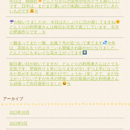
今日は、秋晴れ
どんぐりからの景色や空がとても秋らしい
です。日中は、まだまだ暑いので体調には気を付けていきた
いものです
Ｎ
が続いてましたが、今日は久しぶりに日が差してますね
どんぐりの利用者さんは毎日お元気で過ごしています。今月
の壁画作りです…Ｎ
一難去ってまた一難…台風７号が近づいて来てます
今年
は、高知も久々のよさこいも開催され賑やかになりました。
どんぐりにもキレイな花火上がってます
毎日暑い日が続いてますが、どんぐりの利用者さんはとても
元気です。壁画作り１年になりますが少しずつ上手になって
きた気がするのは…私達だけでしょうか（笑）さて、まだ仕
上がってないですが今月の壁画…向日葵畑の花火利用者さん
も頑張って向日葵折りました
Ｎ
アーカイブ
2023年10月
2023年9月