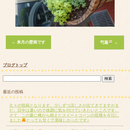
←
来月の壁画です
芍薬
→
ブログトップ
最近の投稿
久々の投稿となります。少しずつ涼しさが出てきてますがま
だ、日中は暑いので体調に気を付けていきたいところです。
さて、この夏に種から植えたスイートコーンの収穫を今日し
ました
とっても甘くて美味しかったです♪