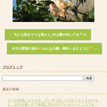
←
今にも咲きそうな葵さん♪沢山蕾が付いてる
Ｎ
今月の壁画の途中
みんなの願い事叶いますように
→
ブログトップ
最近の投稿
久々の投稿となります。少しずつ涼しさが出てきてますがま
だ、日中は暑いので体調に気を付けていきたいところです。