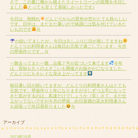
さて、この夏に種から植えたスイートコーンの収穫を今日し
ました
とっても甘くて美味しかったです♪
今日は、秋晴れ
どんぐりからの景色や空がとても秋らしい
です。日中は、まだまだ暑いので体調には気を付けていきた
いものです
Ｎ
が続いてましたが、今日は久しぶりに日が差してますね
どんぐりの利用者さんは毎日お元気で過ごしています。今月
の壁画作りです…Ｎ
一難去ってまた一難…台風７号が近づいて来てます
今年
は、高知も久々のよさこいも開催され賑やかになりました。
どんぐりにもキレイな花火上がってます
毎日暑い日が続いてますが、どんぐりの利用者さんはとても
元気です。壁画作り１年になりますが少しずつ上手になって
きた気がするのは…私達だけでしょうか（笑）さて、まだ仕
上がってないですが今月の壁画…向日葵畑の花火利用者さん
も頑張って向日葵折りました
Ｎ
アーカイブ
2023年10月