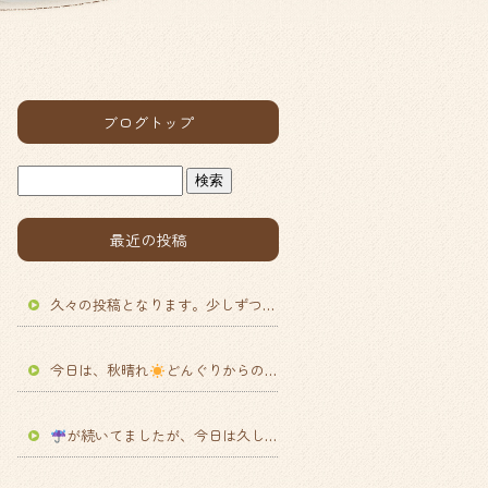
ブログトップ
最近の投稿
久々の投稿となります。少しずつ涼しさが出てきてますがまだ、日中は暑いので体調に気を付けていきたいところです。さて、この夏に種から植えたスイートコーンの収穫を今日しました
今日は、秋晴れ
どんぐりからの景色や空がとても秋らしいです。日中は、まだまだ暑いので体調には気を付けていきたいものです
が続いてましたが、今日は久しぶりに日が差してますね
どんぐ