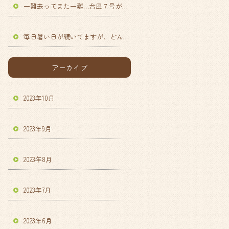
一難去ってまた一難…台風７号が近づいて来てます
今年は、高知
毎日暑い日が続いてますが、どんぐりの利用者さんはとても元気です。壁画作り１年になりますが少しずつ上手になってきた気がするのは…私達だけでしょうか（笑）さて、まだ仕上がってないですが今月の壁画…向日葵畑の花火利用者さんも頑張って向日葵折りました
アーカイブ
2023年10月
2023年9月
2023年8月
2023年7月
2023年6月