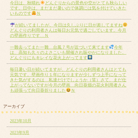
今日は、秋晴れ
どんぐりからの景色や空がとても秋らしい
です。日中は、まだまだ暑いので体調には気を付けていきた
いものです
Ｎ
が続いてましたが、今日は久しぶりに日が差してますね
どんぐりの利用者さんは毎日お元気で過ごしています。今月
の壁画作りです…Ｎ
一難去ってまた一難…台風７号が近づいて来てます
今年
は、高知も久々のよさこいも開催され賑やかになりました。
どんぐりにもキレイな花火上がってます
毎日暑い日が続いてますが、どんぐりの利用者さんはとても
元気です。壁画作り１年になりますが少しずつ上手になって
きた気がするのは…私達だけでしょうか（笑）さて、まだ仕
上がってないですが今月の壁画…向日葵畑の花火利用者さん
も頑張って向日葵折りました
Ｎ
アーカイブ
2023年10月
2023年9月